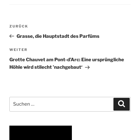
Beitragsnavigation
Vorheriger
ZURÜCK
Beitrag
Grasse, die Hauptstadt des Parfüms
Nächster
WEITER
Beitrag
Grotte Chauvet am Pont-d’Arc: Eine ursprüngliche
Höhle wird stilecht ’nachgebaut‘
Suchen
Suche
nach: