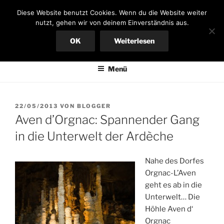
Zum
FERIENHAUS AN DER
Diese Website benutzt Cookies. Wenn du die Website weiter
Inhalt
nutzt, gehen wir von deinem Einverständnis aus.
ARDÈCHE
springen
OK
Weiterlesen
Bungalow in Südfrankreich, großer Garten, mieten von privat
Menü
VERÖFFENTLICHT
22/05/2013
VON
BLOGGER
AM
Aven d’Orgnac: Spannender Gang
in die Unterwelt der Ardèche
Nahe des Dorfes
Orgnac-L’Aven
geht es ab in die
Unterwelt… Die
Höhle Aven d‘
Orgnac