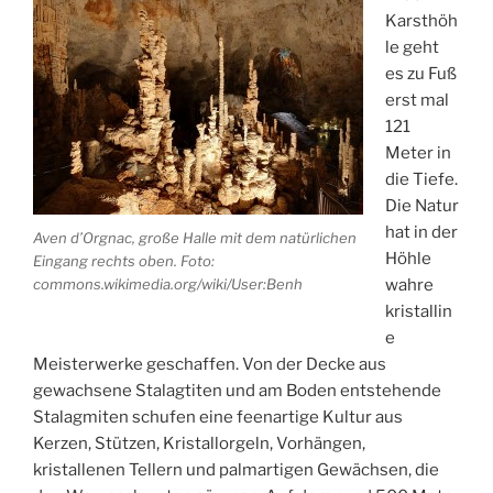
Karsthöh
le geht
es zu Fuß
erst mal
121
Meter in
die Tiefe.
Die Natur
hat in der
Aven d’Orgnac, große Halle mit dem natürlichen
Höhle
Eingang rechts oben. Foto:
commons.wikimedia.org/wiki/User:Benh
wahre
kristallin
e
Meisterwerke geschaffen. Von der Decke aus
gewachsene Stalagtiten und am Boden entstehende
Stalagmiten schufen eine feenartige Kultur aus
Kerzen, Stützen, Kristallorgeln, Vorhängen,
kristallenen Tellern und palmartigen Gewächsen, die