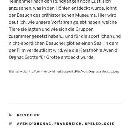
Teilnehmer nach den Rundgängen noch Lust, sich
anzusehen, was in den Höhlen entdeckt wurde, lohnt
der Besuch des prähistorischen Museums. Hier wird
deutlich, wie unsere Vorfahren gelebt haben, welche
Tiere sie jagten und wie sich die Gruppen
zusammengesetzt haben… und für die sportlichen und
nicht-sportlichen Besucher gibt es einen Saal, in dem
per Film verdeutlicht wird, wie die Karsthöhle Aven d‘
Orgnac Grotte für Grotte entdeckt wurde.
Bildnachweis:
http://commons.wikimedia.org/wiki/File:Aven_Orgnac_salle_sup.jpeg
KATEGORIEN
REISETIPP
SCHLAGWÖRTER
AVEN D'ORGNAC
,
FRANKREICH
,
SPELEOLOGIE