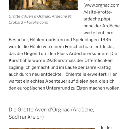
(www.orgnac.com
/visite-grotte-
Grotte d’Aven d’Orgnac, Ardèche (©
ardeche.php)
Crobard – Fotolia.com)
nahe der Ardèche
wartet auf ihre
Besucher, Höhlentouristen und Speleologen. 1935
wurde die Höhle von einem Forscherteam entdeckt,
das die Gegend um den Fluss Ardèche erkundete. Die
Karsthöhle wurde 1938 erstmals der Öffentlichkeit
zugänglich gemacht und im Laufe der Jahre kräftig
auch durch neu entdeckte Höhlenteile erweitert. Hier
wartet ein echtes Abenteuer auf diejenigen, die sich
den europäischen Untergrund zu Eigen machen wollen.
Die Grotte Aven d’Orgnac (Ardèche,
Südfrankreich)
In der