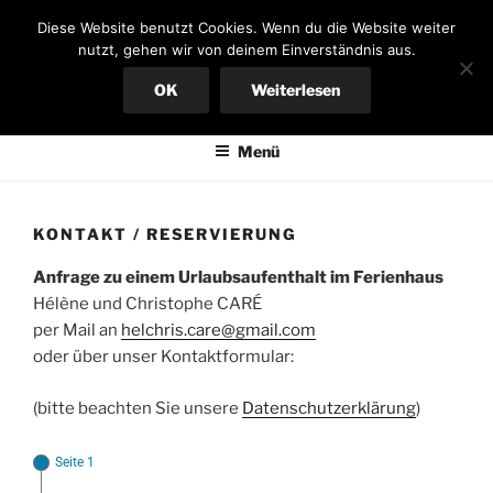
Zum
FERIENHAUS AN DER
Diese Website benutzt Cookies. Wenn du die Website weiter
Inhalt
nutzt, gehen wir von deinem Einverständnis aus.
ARDÈCHE
springen
OK
Weiterlesen
Bungalow in Südfrankreich, großer Garten, mieten von privat
Menü
KONTAKT / RESERVIERUNG
Anfrage zu einem Urlaubsaufenthalt im Ferienhaus
Hélène und Christophe CARÉ
per Mail an
helchris.care@gmail.com
oder über unser Kontaktformular:
(bitte beachten Sie unsere
Datenschutzerklärung
)
Seite 1