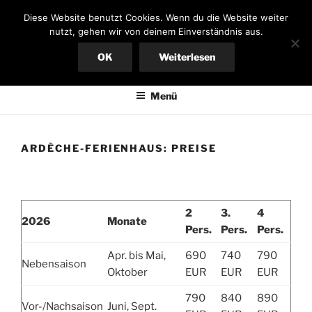
Zum
FERIENHAUS AN DER
Diese Website benutzt Cookies. Wenn du die Website weiter
Inhalt
nutzt, gehen wir von deinem Einverständnis aus.
ARDÈCHE
springen
OK
Weiterlesen
Bungalow in Südfrankreich, großer Garten, mieten von privat
Menü
ARDÈCHE-FERIENHAUS: PREISE
2
3.
4
2026
Monate
Pers.
Pers.
Pers.
Apr. bis Mai,
690
740
790
Nebensaison
Oktober
EUR
EUR
EUR
790
840
890
Vor-/Nachsaison
Juni, Sept.