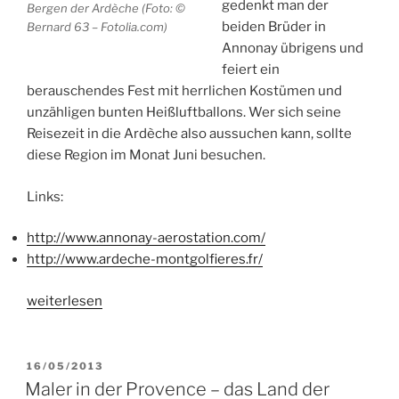
gedenkt man der
Bergen der Ardèche (Foto: ©
beiden Brüder in
Bernard 63 – Fotolia.com)
Annonay übrigens und
feiert ein
berauschendes Fest mit herrlichen Kostümen und
unzähligen bunten Heißluftballons. Wer sich seine
Reisezeit in die Ardèche also aussuchen kann, sollte
diese Region im Monat Juni besuchen.
Links:
http://www.annonay-aerostation.com/
http://www.ardeche-montgolfieres.fr/
„Mehr
weiterlesen
als
nur
heiße
VERÖFFENTLICHT
16/05/2013
AM
Luft:
Maler in der Provence – das Land der