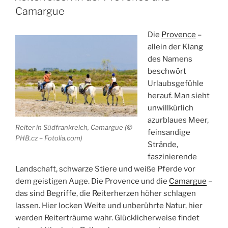
Die
Camargue
„Auberge
Rouge“
Die
Provence
–
(L
allein der Klang
´Auberge
des Namens
de
beschwört
Peyrebeille)
Urlaubsgefühle
bei
herauf. Man sieht
Aubenas“
unwillkürlich
azurblaues Meer,
Reiter in Südfrankreich, Camargue (©
feinsandige
PHB.cz – Fotolia.com)
Strände,
faszinierende
Landschaft, schwarze Stiere und weiße Pferde vor
dem geistigen Auge. Die Provence und die
Camargue
–
das sind Begriffe, die Reiterherzen höher schlagen
lassen. Hier locken Weite und unberührte Natur, hier
werden Reiterträume wahr. Glücklicherweise findet