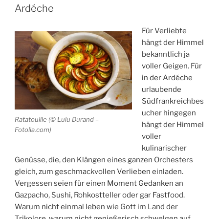
Land
Ardéche
der
Farben
Für Verliebte
und
hängt der Himmel
des
bekanntlich ja
Lichts“
voller Geigen. Für
in der Ardéche
urlaubende
Südfrankreichbes
ucher hingegen
Ratatouille (© Lulu Durand –
hängt der Himmel
Fotolia.com)
voller
kulinarischer
Genüsse, die, den Klängen eines ganzen Orchesters
gleich, zum geschmackvollen Verlieben einladen.
Vergessen seien für einen Moment Gedanken an
Gazpacho, Sushi, Rohkostteller oder gar Fastfood.
Warum nicht einmal leben wie Gott im Land der
Trikolore, warum nicht genießerisch schwelgen auf