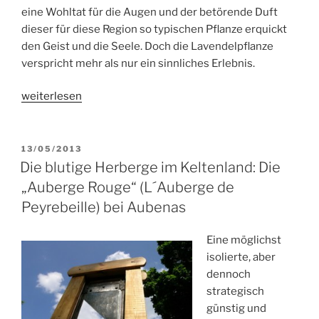
eine Wohltat für die Augen und der betörende Duft
dieser für diese Region so typischen Pflanze erquickt
den Geist und die Seele. Doch die Lavendelpflanze
verspricht mehr als nur ein sinnliches Erlebnis.
„Lavendel
weiterlesen
–
Magie
eines
VERÖFFENTLICHT
13/05/2013
AM
Duftes
Die blutige Herberge im Keltenland: Die
im
„Auberge Rouge“ (L´Auberge de
Land
Peyrebeille) bei Aubenas
des
Lichts“
Eine möglichst
isolierte, aber
dennoch
strategisch
günstig und