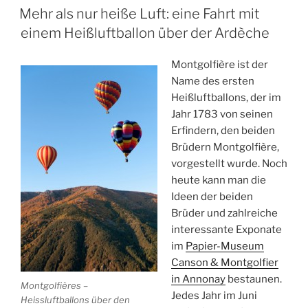
AM
Region
Mehr als nur heiße Luft: eine Fahrt mit
mit
einem Heißluftballon über der Ardèche
Charme“
Montgolfière ist der
Name des ersten
Heißluftballons, der im
Jahr 1783 von seinen
Erfindern, den beiden
Brüdern Montgolfière,
vorgestellt wurde. Noch
heute kann man die
Ideen der beiden
Brüder und zahlreiche
interessante Exponate
im
Papier-Museum
Canson & Montgolfier
in Annonay
bestaunen.
Montgolfières –
Jedes Jahr im Juni
Heissluftballons über den