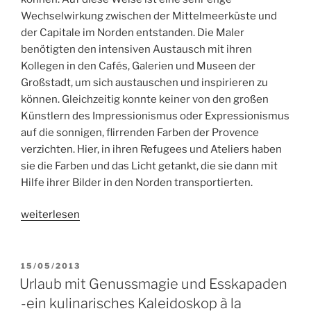
Wechselwirkung zwischen der Mittelmeerküste und
der Capitale im Norden entstanden. Die Maler
benötigten den intensiven Austausch mit ihren
Kollegen in den Cafés, Galerien und Museen der
Großstadt, um sich austauschen und inspirieren zu
können. Gleichzeitig konnte keiner von den großen
Künstlern des Impressionismus oder Expressionismus
auf die sonnigen, flirrenden Farben der Provence
verzichten. Hier, in ihren Refugees und Ateliers haben
sie die Farben und das Licht getankt, die sie dann mit
Hilfe ihrer Bilder in den Norden transportierten.
„Maler
weiterlesen
in
der
Provence
VERÖFFENTLICHT
15/05/2013
AM
–
Urlaub mit Genussmagie und Esskapaden
das
-ein kulinarisches Kaleidoskop à la