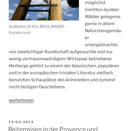
möglichst
inmitten dunkler
Wälder gelegene,
gerne in altem
Guillotine (© Eric BOULANGER –
Natursteingemäu
Fotolia.com)
er
untergebrachte,
von zwielichtiger Kundschaft aufgesuchte und nur
wenig vertrauenswürdigem Wirtspaar betriebene
Herberge gehört zu einem der klassischen, populären
und in der europäischen trivialen Literatur vielfach
benutzten Schauplätze des kriminellen und zumeist
recht blutigen Geschehens.
„Die
weiterlesen
blutige
Herberge
im
VERÖFFENTLICHT
13/05/2013
AM
Keltenland:
Reiterreisen in der Provence und