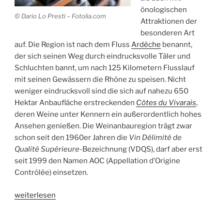
önologischen
© Dario Lo Presti – Fotolia.com
Attraktionen der
besonderen Art
auf. Die Region ist nach dem Fluss
Ardèche
benannt,
der sich seinen Weg durch eindrucksvolle Täler und
Schluchten bannt, um nach 125 Kilometern Flusslauf
mit seinen Gewässern die Rhône zu speisen. Nicht
weniger eindrucksvoll sind die sich auf nahezu 650
Hektar Anbaufläche erstreckenden
Côtes du Vivarais
,
deren Weine unter Kennern ein außerordentlich hohes
Ansehen genießen. Die Weinanbauregion trägt zwar
schon seit den 1960er Jahren die
Vin Délimité de
Qualité Supérieure
-Bezeichnung (VDQS), darf aber erst
seit 1999 den Namen AOC (Appellation d’Origine
Contrôlée) einsetzen.
„Das
weiterlesen
Vivarais