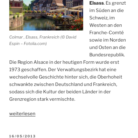
Elsass
. Es grenzt
im Süden an die
Schweiz, im
Westen an den
Franche-Comté
Colmar , Elsass, Frankreich (© David
sowie im Norden
Espin – Fotolia.com)
und Osten an die
Bundesrepublik.
Die Region Alsace in der heutigen Form wurde erst
1973 geschaffen. Der Verwaltungsbezirk hat eine
wechselvolle Geschichte hinter sich, die Oberhoheit
schwankte zwischen Deutschland und Frankreich,
sodass sich die Kultur der beiden Länder in der
Grenzregion stark vermischte.
„Das
weiterlesen
Elsass
–
eine
VERÖFFENTLICHT
16/05/2013