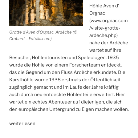
Höhle Aven d‘
Orgnac
(www.orgnac.com
/visite-grotte-
Grotte d’Aven d’Orgnac, Ardèche (©
ardeche.php)
Crobard – Fotolia.com)
nahe der Ardèche
wartet auf ihre
Besucher, Höhlentouristen und Speleologen. 1935
wurde die Höhle von einem Forscherteam entdeckt,
das die Gegend um den Fluss Ardèche erkundete. Die
Karsthöhle wurde 1938 erstmals der Öffentlichkeit
zugänglich gemacht und im Laufe der Jahre kräftig
auch durch neu entdeckte Höhlenteile erweitert. Hier
wartet ein echtes Abenteuer auf diejenigen, die sich
den europäischen Untergrund zu Eigen machen wollen.
„Aven
weiterlesen
d’Orgnac: