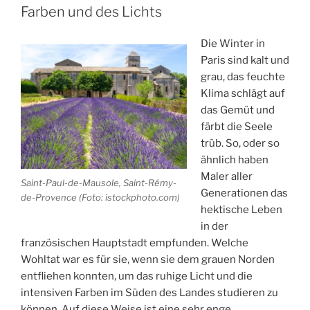
eine
Farben und des Lichts
Fahrt
mit
Die Winter in
einem
Paris sind kalt und
Heißluftballon
grau, das feuchte
über
Klima schlägt auf
der
das Gemüt und
Ardèche“
färbt die Seele
trüb. So, oder so
ähnlich haben
Maler aller
Saint-Paul-de-Mausole, Saint-Rémy-
Generationen das
de-Provence (Foto: istockphoto.com)
hektische Leben
in der
französischen Hauptstadt empfunden. Welche
Wohltat war es für sie, wenn sie dem grauen Norden
entfliehen konnten, um das ruhige Licht und die
intensiven Farben im Süden des Landes studieren zu
können. Auf diese Weise ist eine sehr enge