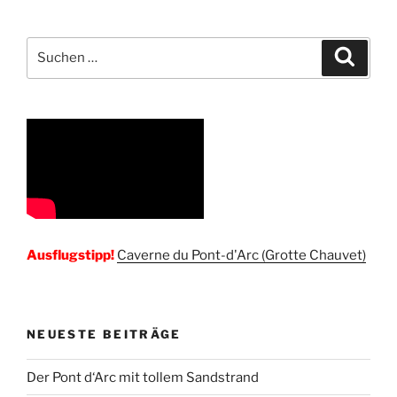
–
touristisches
und
Suchen
Suche
önologisches
nach:
Kleinod
in
der
Rhône-
Alpes-
Region“
Ausflugstipp!
Caverne du Pont-d'Arc (Grotte Chauvet)
NEUESTE BEITRÄGE
Der Pont d‘Arc mit tollem Sandstrand