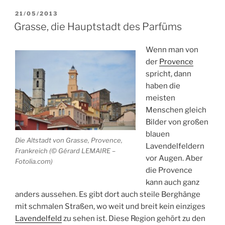
Spannender
Gang
VERÖFFENTLICHT
21/05/2013
AM
in
Grasse, die Hauptstadt des Parfüms
die
Unterwelt
Wenn man von
der
der
Provence
Ardèche“
spricht, dann
haben die
meisten
Menschen gleich
Bilder von großen
blauen
Die Altstadt von Grasse, Provence,
Lavendelfeldern
Frankreich (© Gérard LEMAIRE –
vor Augen. Aber
Fotolia.com)
die Provence
kann auch ganz
anders aussehen. Es gibt dort auch steile Berghänge
mit schmalen Straßen, wo weit und breit kein einziges
Lavendelfeld
zu sehen ist. Diese Region gehört zu den