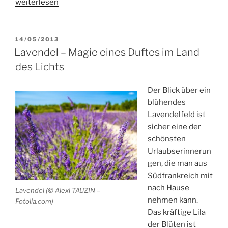
„Urlaub
weiterlesen
mit
Genussmagie
und
VERÖFFENTLICHT
14/05/2013
AM
Esskapaden
Lavendel – Magie eines Duftes im Land
-
des Lichts
ein
kulinarisches
Der Blick über ein
Kaleidoskop
blühendes
à
Lavendelfeld ist
la
sicher eine der
Ardéche“
schönsten
Urlaubserinnerun
gen, die man aus
Südfrankreich mit
nach Hause
Lavendel (© Alexi TAUZIN –
nehmen kann.
Fotolia.com)
Das kräftige Lila
der Blüten ist