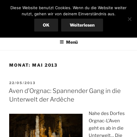
Zum
FERIENHAUS AN DER
Diese Website benutzt Cookies. Wenn du die Website weiter
Inhalt
nutzt, gehen wir von deinem Einverständnis aus.
ARDÈCHE
springen
OK
Weiterlesen
Bungalow in Südfrankreich, großer Garten, mieten von privat
Menü
MONAT:
MAI 2013
VERÖFFENTLICHT
22/05/2013
AM
Aven d’Orgnac: Spannender Gang in die
Unterwelt der Ardèche
Nahe des Dorfes
Orgnac-L’Aven
geht es ab in die
Unterwelt… Die