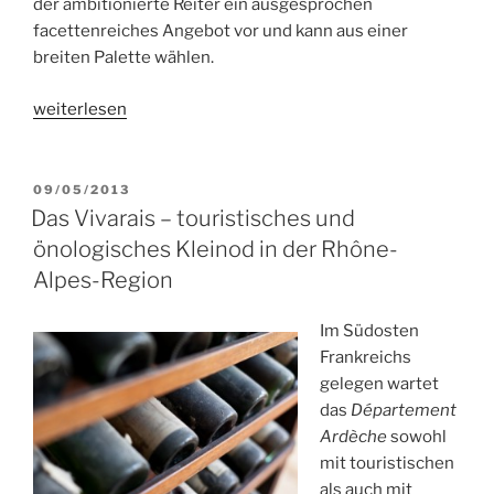
der ambitionierte Reiter ein ausgesprochen
facettenreiches Angebot vor und kann aus einer
breiten Palette wählen.
„Reiterreisen
weiterlesen
in
der
Provence
VERÖFFENTLICHT
09/05/2013
AM
und
Das Vivarais – touristisches und
Camargue“
önologisches Kleinod in der Rhône-
Alpes-Region
Im Südosten
Frankreichs
gelegen wartet
das
Département
Ardèche
sowohl
mit touristischen
als auch mit