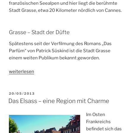
französischen Seealpen und hier liegt die berühmte
Stadt Grasse, etwa 20 Kilometer nördlich von Cannes.
Grasse – Stadt der Düfte
Spätestens seit der Verfilmung des Romans „Das
Parfüm“ von Patrick Süskind ist die Stadt Grasse
einem weiten Publikum bekannt geworden.
„Grasse,
weiterlesen
die
Hauptstadt
des
VERÖFFENTLICHT
20/05/2013
AM
Parfüms“
Das Elsass – eine Region mit Charme
Im Osten
Frankreichs
befindet sich das