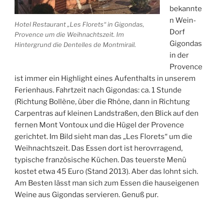
bekannte
n Wein-
Hotel Restaurant „Les Florets“ in Gigondas,
Dorf
Provence um die Weihnachtszeit. Im
Gigondas
Hintergrund die Dentelles de Montmirail.
in der
Provence
ist immer ein Highlight eines Aufenthalts in unserem
Ferienhaus. Fahrtzeit nach Gigondas: ca. 1 Stunde
(Richtung Bollène, über die Rhône, dann in Richtung
Carpentras auf kleinen Landstraßen, den Blick auf den
fernen Mont Vontoux und die Hügel der Provence
gerichtet. Im Bild sieht man das „Les Florets“ um die
Weihnachtszeit. Das Essen dort ist herovrragend,
typische französische Küchen. Das teuerste Menü
kostet etwa 45 Euro (Stand 2013). Aber das lohnt sich.
Am Besten lässt man sich zum Essen die hauseigenen
Weine aus Gigondas servieren. Genuß pur.