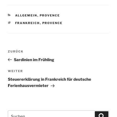
KATEGORIEN
ALLGEMEIN
,
PROVENCE
SCHLAGWÖRTER
FRANKREICH
,
PROVENCE
Beitragsnavigation
Vorheriger
ZURÜCK
Beitrag
Sardinien im Frühling
Nächster
WEITER
Beitrag
Steuererklärung in Frankreich für deutsche
Ferienhausvermieter
Suchen
Suche