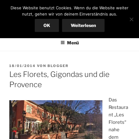
Zum
FERIENHAUS AN DER
Diese Website benutzt Cookies. Wenn du die Website weiter
Inhalt
nutzt, gehen wir von deinem Einverständnis aus.
ARDÈCHE
springen
OK
Weiterlesen
Bungalow in Südfrankreich, großer Garten, mieten von privat
Menü
VERÖFFENTLICHT
18/01/2014
VON
BLOGGER
AM
Les Florets, Gigondas und die
Provence
Das
Restaura
nt „Les
Florets“
nahe
dem